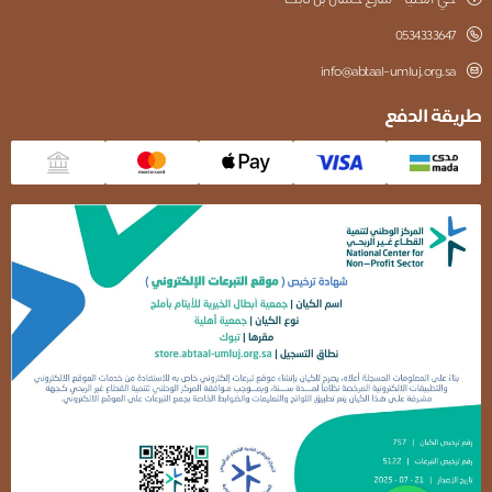
حي العليا – شارع حسان بن ثابت
0534333647
info@abtaal-umluj.org.sa
قة الدفع