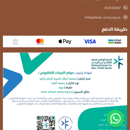
0534333647
info@abtaal-umluj.org.sa
طريقة الدفع