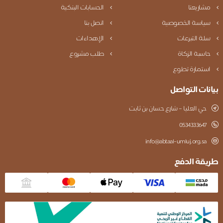
مشاريعنا
الحسابات البنكية
سياسة الخصوصية
اتصل بنا
سلة التبرعات
الإهداءات
حاسبة الزكاة
طلب مشروع
استمارة تطوع
بيانات التواصل
حي العليا – شارع حسان بن ثابت
0534333647
info@abtaal-umluj.org.sa
طريقة الدفع