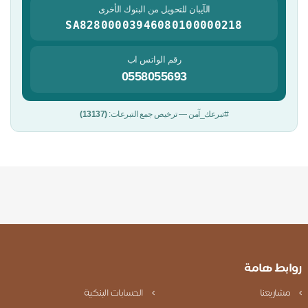
الآيبان للتحويل من البنوك الأخرى
SA82800003946080100000218
رقم الواتس اب
0558055693
#تبرعك_آمن — ترخيص جمع التبرعات:
(13137)
روابط هامة
مشاريعنا
الحسابات البنكية