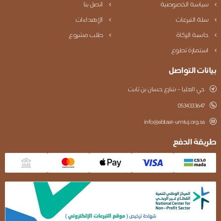
سياسة الخصوصية
اتصل بنا
سلة التبرعات
الإهداءات
حاسبة الزكاة
طلب مشروع
استمارة تطوع
بيانات التواصل
حي العليا – شارع حسان بن ثابت
0534333647
info@abtaal-umluj.org.sa
طريقة الدفع