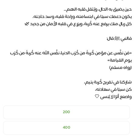
«مَن نفَّس عن مؤمن كُربةً من كُرَب الدنيا، نفَّس الله عنه كُربةً من كُرَب
واصنع أثرًا لا يُنسى 🤍
200
400