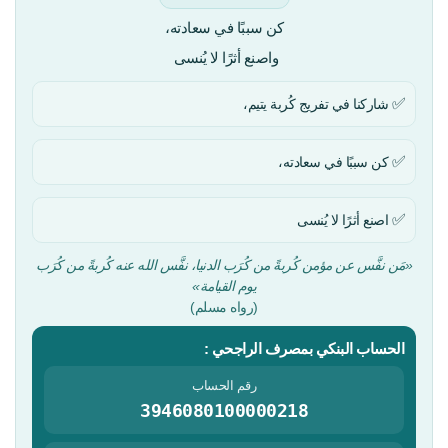
كن سببًا في سعادته،
واصنع أثرًا لا يُنسى
✅
شاركنا في تفريج كُربة يتيم،
✅
كن سببًا في سعادته،
✅
اصنع أثرًا لا يُنسى
«مَن نفَّس عن مؤمن كُربةً من كُرَب الدنيا، نفَّس الله عنه كُربةً من كُرَب
يوم القيامة»
(رواه مسلم)
الحساب البنكي بمصرف الراجحي :
رقم الحساب
3946080100000218