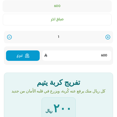
600
مبلغ اخر
Quantity
تبرع
تفريج كربة يتيم
كل ريال منك يرفع عنه كُربة، ويزرع في قلبه الأمان من جديد
٢٠٠
ريال